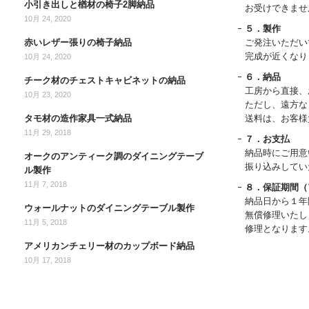
小引き出しと楢材の椅子2脚納品
お受けできませ
10月 24, 2020
５．製作
赤いレザー張りの椅子納品
ご発注いただい
完成が近くなり
10月 24, 2020
６．納品
チーク材のチェストキャビネットの納品
工房から直接、
10月 23, 2020
ただし、遠方な
タモ材の造作家具一式納品
送料は、お客様
11月 29, 2018
７．お支払
納品時にご用意
オークのアンティーク調のダイニングテーブ
振り込みしてい
ル製作
11月 7, 2018
８．保証期間（
納品日から１年
ウォールナットのダイニングテーブル製作
無償修理いたし
11月 5, 2018
修理となります
アメリカンチェリー材のカップボード納品
10月 17, 2018