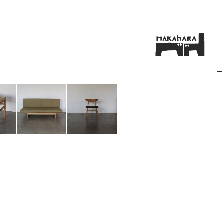
n-01 sofa
n-03 chair