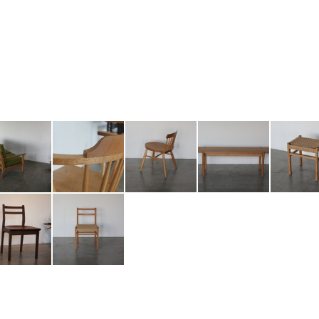
 uk sofa
n-05 chair
n-04 chair
n-01 bench
n-01 stool
chair
n-01 chiar